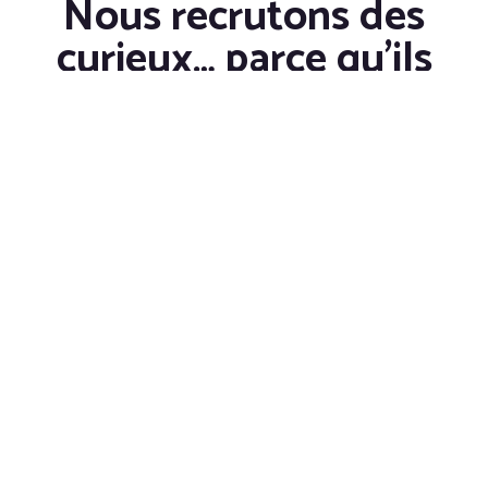
Nous recrutons des
curieux… parce qu’ils
vont plus loin que les
autres.
Culture et Valeurs
Candidature
Spontanée
Nos offres